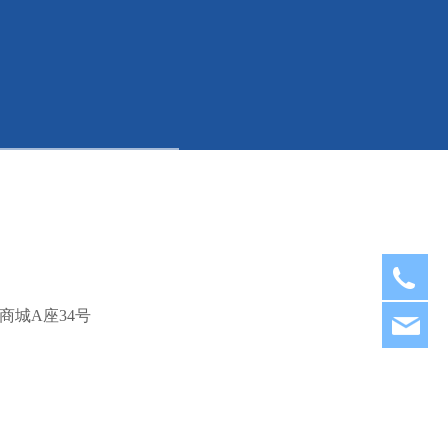
15
城A座34号
as